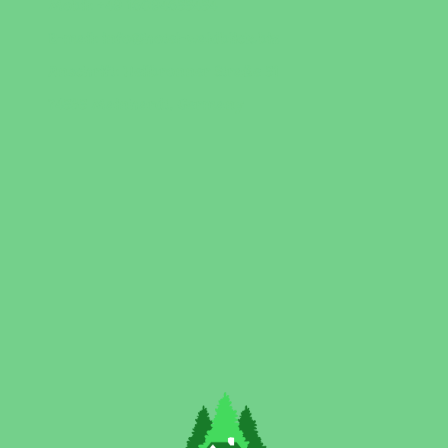
Mobil: +49 16094655454
E-mail: info@hotel-waldblick.biz
Anschrift: Heilbronner Straße 51
74535 Mainhardt, Germany