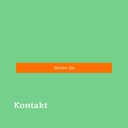
E-Mail
*
Ich bin damit einverstanden, dass diese Daten
zum Zweck der Kontaktaufnahme gespeichert
und verarbeitet werden. Mir ist bekannt, dass ich
meine Einwilligung jederzeit widerrufen kann.
*
* Kennzeichnet erforderliche Felder
Senden Sie
Kontakt
Telefon: 0049 7903 2397